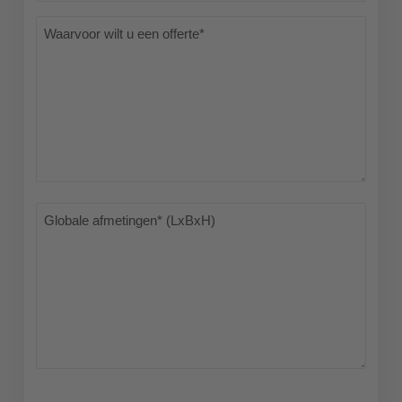
Waarvoor
wilt
u
een
offerte
(Vereist)
Globale
afmetingen*
(LxBxH)
(Vereist)