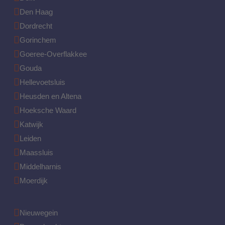
Den Haag
Dordrecht
Gorinchem
Goeree-Overflakkee
Gouda
Hellevoetsluis
Heusden en Altena
Hoeksche Waard
Katwijk
Leiden
Maassluis
Middelharnis
Moerdijk
Nieuwegein