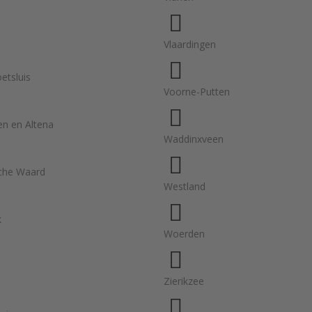
Vlaardingen
etsluis
Voorne-Putten
n en Altena
Waddinxveen
che Waard
Westland
k
Woerden
Zierikzee