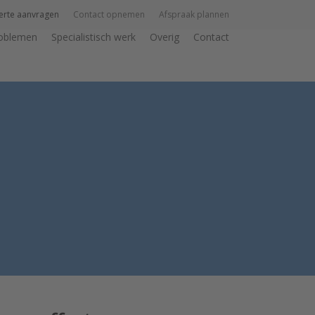
erte aanvragen
Contact opnemen
Afspraak plannen
roblemen
Specialistisch werk
Overig
Contact