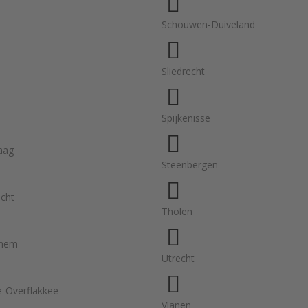
Schouwen-Duiveland
Sliedrecht
Spijkenisse
aag
Steenbergen
cht
Tholen
chem
Utrecht
-Overflakkee
Vianen