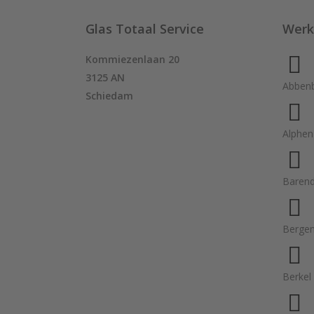
Glas Totaal Service
Werk
Kommiezenlaan 20
3125 AN
Abben
Schiedam
Alphen
Barend
Berge
Berkel