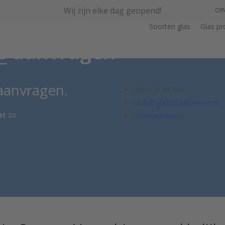
Wij zijn elke dag geopend!
Off
Soorten glas
Glas p
e
aanvragen
aanvragen.
085-76 04 343
info@glastotaalservice.nl
at
zo
Klantenservice