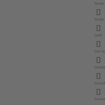
Breda
Brielle
Delft
Den H
Dordre
Gorin
Goeree