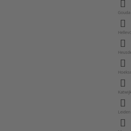
Gouda
Hellevo
Heusde
Hoeks
Katwij
Leiden