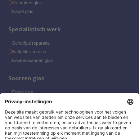
Gebroken glas
Kapot glas
Specialistisch werk
Schuifpui reparatie
Kattenluik in glas
Keukenwanden glas
Soorten glas
Enkel glas
Dubbel glas
HR ++ glas
Gelaagd glas
Hard glas