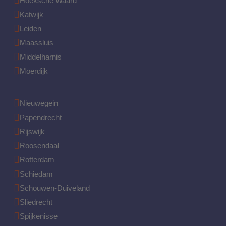
Hoeksche Waard
Katwijk
Leiden
Maassluis
Middelharnis
Moerdijk
Nieuwegein
Papendrecht
Rijswijk
Roosendaal
Rotterdam
Schiedam
Schouwen-Duiveland
Sliedrecht
Spijkenisse