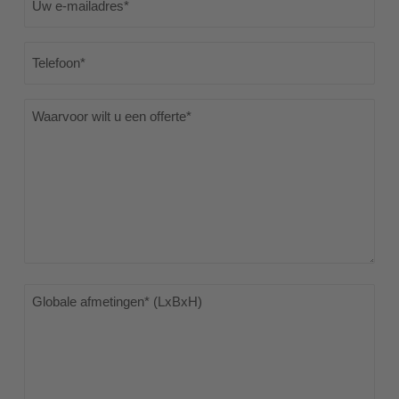
mailadres
(Vereist)
Telefoon
(Vereist)
Waarvoor
wilt
u
een
offerte
(Vereist)
Globale
afmetingen*
(LxBxH)
(Vereist)